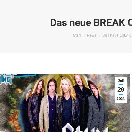
Das neue BREAK 
Sie befinden sich hier:
Start
News
Das neue BREAK 
Juli
29
2021