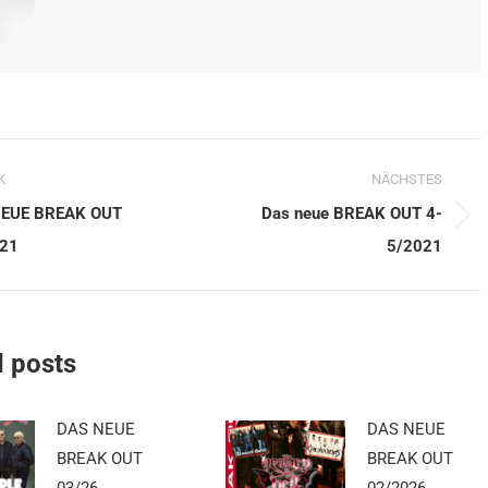
entarnavigation
K
NÄCHSTES
NEUE BREAK OUT
Das neue BREAK OUT 4-
iger
Nächster
21
5/2021
g:
Beitrag:
d posts
DAS NEUE
DAS NEUE
BREAK OUT
BREAK OUT
03/26
02/2026