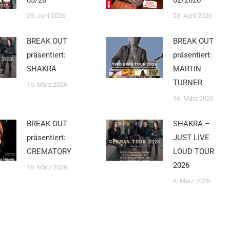
25. Juni 2026
23. April 2026
BREAK OUT
BREAK OUT
präsentiert:
präsentiert:
SHAKRA
MARTIN
TURNER
16. März 2026
16. März 2026
BREAK OUT
SHAKRA –
präsentiert:
JUST LIVE
CREMATORY
LOUD TOUR
2026
16. März 2026
6. März 2026