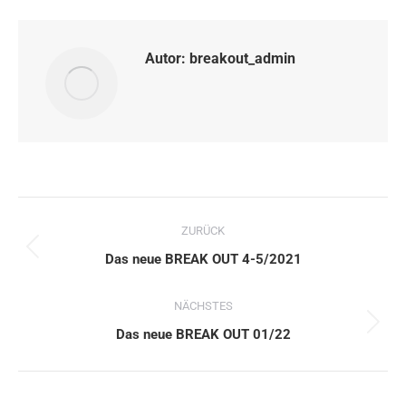
Autor:
breakout_admin
Kommentarnavigation
ZURÜCK
Vorheriger
Das neue BREAK OUT 4-5/2021
Beitrag:
NÄCHSTES
Nächster
Das neue BREAK OUT 01/22
Beitrag: