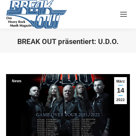
BREAK OUT präsentiert: U.D.O.
Sie befinden sich hier:
News
März
14
2022