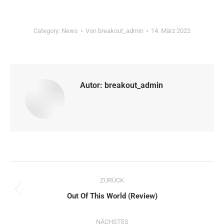
Category:
News
Von
breakout_admin
14. März 2022
Autor:
breakout_admin
Kommentarnavigation
ZURÜCK
Vorheriger
Out Of This World (Review)
Beitrag:
NÄCHSTES