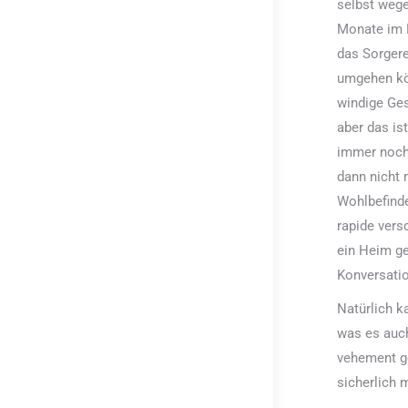
selbst weg
Monate im K
das Sorgere
umgehen kön
windige Ges
aber das is
immer noch 
dann nicht m
Wohlbefinde
rapide versc
ein Heim ge
Konversatio
Natürlich k
was es auch
vehement ge
sicherlich 