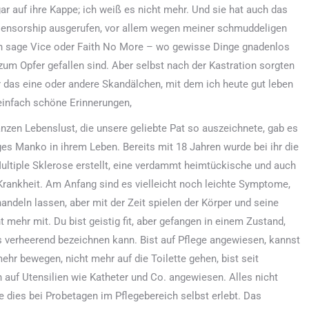
ar auf ihre Kappe; ich weiß es nicht mehr. Und sie hat auch das
Censorship ausgerufen, vor allem wegen meiner schmuddeligen
ch sage Vice oder Faith No More – wo gewisse Dinge gnadenlos
zum Opfer gefallen sind. Aber selbst nach der Kastration sorgten
r das eine oder andere Skandälchen, mit dem ich heute gut leben
einfach schöne Erinnerungen,
anzen Lebenslust, die unsere geliebte Pat so auszeichnete, gab es
ges Manko in ihrem Leben. Bereits mit 18 Jahren wurde bei ihr die
ltiple Sklerose erstellt, eine verdammt heimtückische und auch
Krankheit. Am Anfang sind es vielleicht noch leichte Symptome,
handeln lassen, aber mit der Zeit spielen der Körper und seine
t mehr mit. Du bist geistig fit, aber gefangen in einem Zustand,
 verheerend bezeichnen kann. Bist auf Pflege angewiesen, kannst
mehr bewegen, nicht mehr auf die Toilette gehen, bist seit
 auf Utensilien wie Katheter und Co. angewiesen. Alles nicht
 dies bei Probetagen im Pflegebereich selbst erlebt. Das