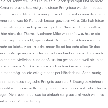
en einer schweren Herz-OP um sein Leben gekämpft und mehrere
oma verbracht hat. Aufgrund dieser Ereignisse wurde ihm quasi
cht entzogen. Neue Betreuung, ab ins Heim, wobei man dies hätte
nen und was für Pat auch besser gewesen wäre. Gibt halt leider
chäftsleute, die sich gern eine goldene Nase verdienen wollen,
t hier nicht das Thema. Nachdem Mike wieder fit war, hat er sie
fast täglich besucht, später dank Corona-Restriktionen war es
ehr so leicht. Aber ihr seht, unser Bossi hat echt alles für das
n von Pat getan, deren Gesundheitszustand sich allerdings auch
hlechtere, vielleicht auch der Situation geschildert, weil sie in so
steckt wurde. Vor kurzem war auch schon keine richtige
n mehr möglich, die erfolgte dann per Händedruck. Sehr traurig.
ann man dieses tragische Ereignis auch als Erlösung bezeichnen,
 wohl war. In einem Körper gefangen zu sein, der seit Jahrzehnten
gen Dich rebelliert … das ist einfach nur grausam! Auch wenn es
mal schöne Zeiten darin gab.