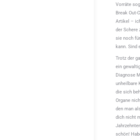
Vorräte sog
Break Out-
Artikel – i
der Schere 
sie noch fü
kann. Sind 
Trotz der g
ein gewalti
Diagnose Mu
unheilbare 
die sich be
Organe nich
den man als
dich nicht 
Jahrzehnten
schön! Habe