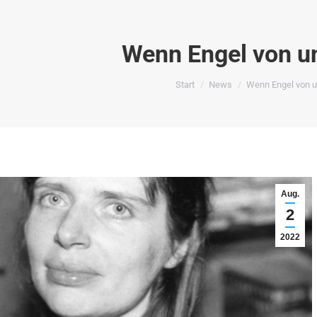
Wenn Engel von u
Sie befinden sich hier:
Start
News
Wenn Engel von 
Aug.
2
2022