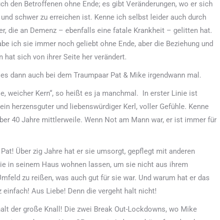
ch den Betroffenen ohne Ende; es gibt Veränderungen, wo er sich
 und schwer zu erreichen ist. Kenne ich selbst leider auch durch
r, die an Demenz – ebenfalls eine fatale Krankheit – gelitten hat.
abe ich sie immer noch geliebt ohne Ende, aber die Beziehung und
n hat sich von ihrer Seite her verändert.
 es dann auch bei dem Traumpaar Pat & Mike irgendwann mal.
e, weicher Kern“, so heißt es ja manchmal. In erster Linie ist
ein herzensguter und liebenswürdiger Kerl, voller Gefühle. Kenne
 über 40 Jahre mittlerweile. Wenn Not am Mann war, er ist immer für
 Pat! Über zig Jahre hat er sie umsorgt, gepflegt mit anderen
ie in seinem Haus wohnen lassen, um sie nicht aus ihrem
Umfeld zu reißen, was auch gut für sie war. Und warum hat er das
 einfach! Aus Liebe! Denn die vergeht halt nicht!
lt der große Knall! Die zwei Break Out-Lockdowns, wo Mike