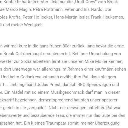
n Kontakte hatte in erster Linie nur die „Uralt-Crew“ vom Break
wie Marco Magin, Petra Rottmann, Peter und Iris Nardo, Ute
kolas Krofta, Peter Hollecker, Hans-Martin Issler, Frank Heukemes,
dt und meine Wenigkeit
n wir mal kurz in die ganz frühen 80er zurück, lang bevor die erste
 Break Out überhaupt erschienen ist. Bei ihrer Umschulung von
ester zur Sozialarbeiterin lernt sie unseren Mike Möller kennen,
ls dort unterwegs war, allerdings im Rahmen einer kaufmännischen
 Und beim Gedankenaustausch erzählt ihm Pat, dass sie gern
ört … Lieblingsband Judas Priest, danach REO Speedwagon und
er. Ein Mädel mit so einem Musikgeschmack darf man in dieser
ücksgriff bezeichnen, dementsprechend hat sich unser späterer
 gleich in sie „verguckt“. Nicht nur deswegen natürlich. Pat war
iebenswerte und bezaubernde Frau, die immer nur das Gute bei den
esehen hat. Ein kleines Traumpaar somit, meiner Überzeugung