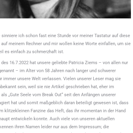
e sinniere ich schon fast eine Stunde vor meiner Tastatur auf diese
 auf meinem Rechner und mir wollen keine Worte einfallen, um sie
eil es einfach zu schmerzhaft ist.
es 16.7.2022 hat unsere geliebte Patricia Ziems – von allen nur
enannt – im Alter von 58 Jahren nach langer und schwerer
ür immer unsere Welt verlassen. Vielen unserer Leser mag sie
nbekannt sein, weil sie nie Artikel geschrieben hat, eher im
 als „Gute Seele vom Break Out“ seit den Anfängen unserer
 agiert hat und somit maßgeblich daran beteiligt gewesen ist, dass
m klitzekleinen Fanzine das Heft, das ihr momentan in der Hand
rhaupt entwickeln konnte. Auch viele von unseren aktuellen
kennen ihren Namen leider nur aus dem Impressum; die