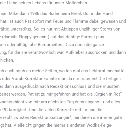
die Liebe seines Lebens für unser Möllerchen.
ser Mike dann 1986 das Ruder beim Break Out in die Hand
at, ist auch Pat sofort mit Feuer und Flamme dabei gewesen und
räftig unterstützt. Sei es nur mit Abtippen unzähliger Storys von
e (damals Floppy genannt) auf das richtige Format plus
sen oder alltägliche Büroarbeiten. Dazu noch die ganze
ng, für die sie verantwortlich war. Aufkleber ausdrucken und dann
hicken.
ch auch noch an meine Zeiten, wo ich mal das Lektorat innehatte.
 oder Vorab-Korrektur konnte man da nur träumen! Die fertigen
 es dann ausgedruckt nach Redaktionsschluss und die mussten
beitet werden. Pat ist zu mir gefahren und hat die „Orgien in Rot“
Nachtschicht von mir am nächsten Tag dann abgeholt und alles
 PC korrigiert. Und die vielen Konzerte mit ihr und die
e recht „wüsten Redaktionssitzungen“, bei denen sie immer gute
gt hat. Vielleicht gingen die niemals endeten Wodka-Feige-