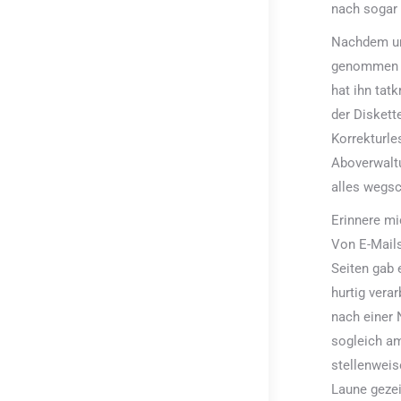
nach sogar 
Nachdem un
genommen h
hat ihn tatk
der Diskett
Korrekturle
Aboverwaltu
alles wegsc
Erinnere mi
Von E-Mails
Seiten gab
hurtig verar
nach einer 
sogleich am
stellenweis
Laune gezei