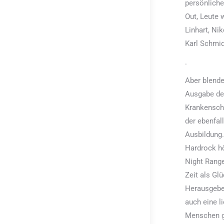
persönliche
Out, Leute 
Linhart, Ni
Karl Schmi
.
Aber blende
Ausgabe des
Krankenschw
der ebenfal
Ausbildung.
Hardrock h
Night Rang
Zeit als Gl
Herausgeber
auch eine l
Menschen g