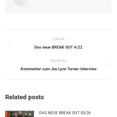
Kommentarnavigation
ZURÜCK
Vorheriger
Das neue BREAK OUT 4/22
Beitrag:
NÄCHSTES
Nächster
Kommentar zum Joe Lynn Turner-Interview
Beitrag:
Related posts
DAS NEUE BREAK OUT 03/26