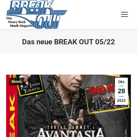
Das neue BREAK OUT 05/22
Sie befinden sich hier:
News
Okt.
28
2022