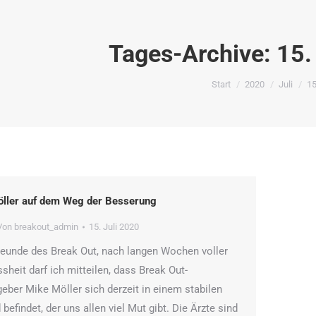
Tages-Archive:
15.
Sie befinden sich hier:
Start
2020
Juli
1
ller auf dem Weg der Besserung
Von
breakout_admin
15. Juli 2020
reunde des Break Out, nach langen Wochen voller
sheit darf ich mitteilen, dass Break Out-
eber Mike Möller sich derzeit in einem stabilen
befindet, der uns allen viel Mut gibt. Die Ärzte sind