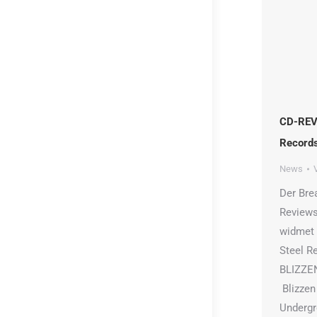
CD-REVI
Records
News
Der Bre
Reviews
widmet 
Steel R
BLIZZEN
Blizzen 
Undergr