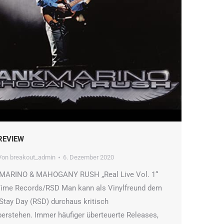
REVIEW
Von
breakout_admin
6. Dezember 2020
MARINO & MAHOGANY RUSH „Real Live Vol. 1“
Time Records/RSD Man kann als Vinylfreund dem
Stay Day (RSD) durchaus kritisch
erstehen. Immer häufiger überteuerte Releases,