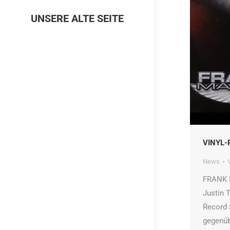
UNSERE ALTE SEITE
VINYL-
News
FRANK 
Justin 
Record 
gegenüb