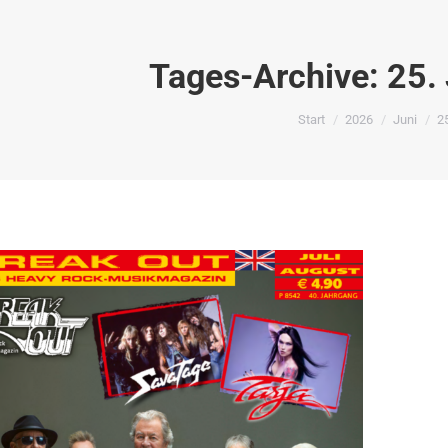
Tages-Archive:
25.
Sie befinden sich hier:
Start
2026
Juni
2