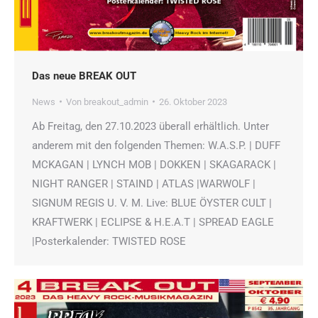
Das neue BREAK OUT
News
Von
breakout_admin
26. Oktober 2023
Ab Freitag, den 27.10.2023 überall erhältlich. Unter
anderem mit den folgenden Themen: W.A.S.P. | DUFF
MCKAGAN | LYNCH MOB | DOKKEN | SKAGARACK |
NIGHT RANGER | STAIND | ATLAS |WARWOLF |
SIGNUM REGIS U. V. M. Live: BLUE ÖYSTER CULT |
KRAFTWERK | ECLIPSE & H.E.A.T | SPREAD EAGLE
|Posterkalender: TWISTED ROSE