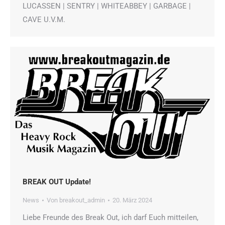
LUCASSEN | SENTRY | WHITEABBEY | GARBAGE |
CAVE U.V.M.
BREAK OUT Update!
News
Von
breakout_admin
20. März 2024
Liebe Freunde des Break Out, ich darf Euch mitteilen,