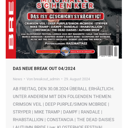
DAS NEUE BREAK OUT 04/2024
News
Von
breakout_admin
29. August 2024
AB FREITAG, DEN 30.08.2024 ÜBERALL ERHÄLTLICH.
UNTER ANDEREM MIT DEN FOLGENDEN THEMEN:
CRIMSON VEIL | DEEP PURPLE/SIMON MCBRIDE |
STRYPER | MIKE TRAMP | DAMPF | RANDALE |
RHABSTALLION | CONSTANCIA | THE DEAD DAISIES
| AUTUMN BRIDE Live: KLOSTERHOF FESTIVAL