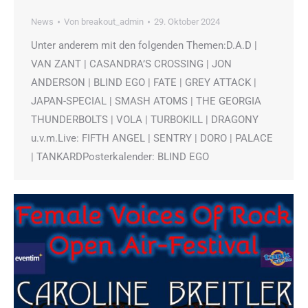
News
Von
breakout_admin
29. Oktober 2024
Unter anderem mit den folgenden Themen:D.A.D |
VAN ZANT | CASANDRA’S CROSSING | JON
ANDERSON | BLIND EGO | FATE | GREY ATTACK |
JAPAN-SPECIAL | SMASH ATOMS | THE GEORGIA
THUNDERBOLTS | VOLA | TURBOKILL | DRAGONY
u.v.m.Live: FIFTH ANGEL | SENTRY | DORO | PALACE
| TANKARDPosterkalender: BLIND EGO