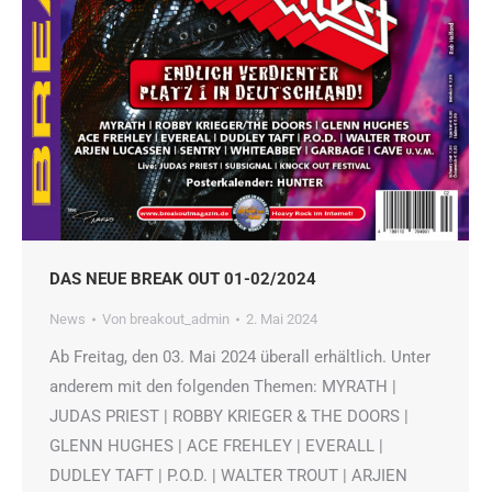
DAS NEUE BREAK OUT 01-02/2024
News
Von
breakout_admin
2. Mai 2024
Ab Freitag, den 03. Mai 2024 überall erhältlich. Unter
anderem mit den folgenden Themen: MYRATH |
JUDAS PRIEST | ROBBY KRIEGER & THE DOORS |
GLENN HUGHES | ACE FREHLEY | EVERALL |
DUDLEY TAFT | P.O.D. | WALTER TROUT | ARJIEN