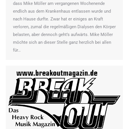
dass Mike Möller am vergangenen Wochenende
endlich aus dem Krankenhaus entlassen wurde und
nach Hause durfte. Zwar hat er einiges an Kraft
verloren, zumal die regelmäßigen Dialysen den Körper
belasten, aber dennoch geht’s aufwärts. Mike Möller
möchte sich an dieser Stelle ganz herzlich bei allen
für…