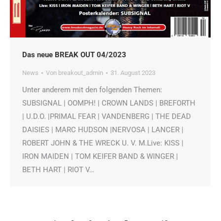
Das neue BREAK OUT 04/2023
News
Von
breakout_admin
31. August 2023
Unter anderem mit den folgenden Themen:
SUBSIGNAL | OOMPH! | CROWN LANDS | BREFORTH
| U.D.O. |PRIMAL FEAR | VANDENBERG | THE DEAD
DAISIES | MARC HUDSON |NERVOSA | LANCER |
ROBERT JOHN & THE WRECK U. V. M.Live: KISS |
IRON MAIDEN | TOM KEIFER BAND & WINGER |
BETH HART | RIOT V…