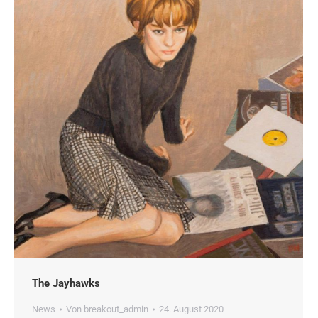
The Jayhawks
News
Von
breakout_admin
24. August 2020