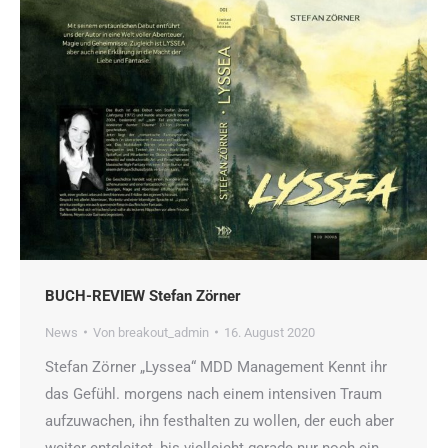
BUCH-REVIEW Stefan Zörner
News
Von
breakout_admin
16. August 2020
Stefan Zörner „Lyssea“ MDD Management Kennt ihr
das Gefühl. morgens nach einem intensiven Traum
aufzuwachen, ihn festhalten zu wollen, der euch aber
weiter entgleitet, bis vielleicht gerade nur noch ein