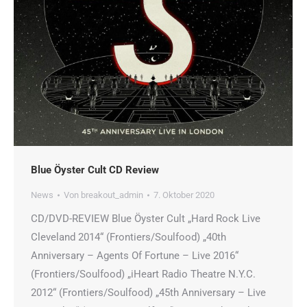
Blue Öyster Cult CD Review
News
Von
breakout_admin
7. Oktober 2020
CD/DVD-REVIEW Blue Öyster Cult „Hard Rock Live
Cleveland 2014“ (Frontiers/Soulfood) „40th
Anniversary – Agents Of Fortune – Live 2016“
(Frontiers/Soulfood) „iHeart Radio Theatre N.Y.C.
2012“ (Frontiers/Soulfood) „45th Anniversary – Live