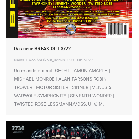
Das neue BREAK OUT 3/22
News
Von
breakout_admin
30. Juni 2022
Unter anderem mit: GHOST | AMON AMARTH |
MICHAEL MONROE | ALAN PARSONS ROBIN
TROWER | MOTOR SISTER | SINNER | VENUS 5 |
WARWOLF SYMPHONITY | SEVENTH WONDER |
TWISTED ROSE LESSMANN/VOSS, U. V. M.