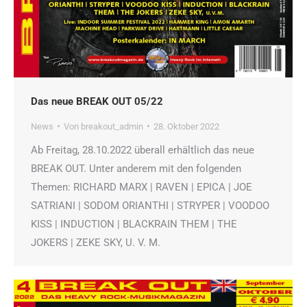
Das neue BREAK OUT 05/22
News
Von
breakout_admin
28. Oktober 2022
Ab Freitag, 28.10.2022 überall erhältlich das neue
BREAK OUT. Unter anderem mit den folgenden
Themen: RICHARD MARX | RAVEN | EPICA | JOE
SATRIANI | SODOM ORIANTHI | STRYPER | VOODOO
KISS | INDUCTION | BLACKRAIN THEM | THE
JOKERS | ZEKE SKY, U. V. M.