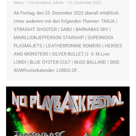
News
Von
breakout_admin
22. Dezember 2022
Ab Freitag, den 23. Dezember 2022 überall erhältlich.
Unter anderem mit den folgenden Themen: TARJA |
STRAIGHT SHOOTER | SABU | BARNABAS SKY |
MARILLIONJEFFERSON STARSHIP | SUPERNOVA
PLASMAJETS | LEATHERRONNIE ROMERO | HEROES
AND MONSTERS | SILVER BULLET, U. V. M.Live:
LORDI | BLUE ÖYSTER CULT | RUSS BALLARD | SKID
ROWPosterkalender: LORDS OF…