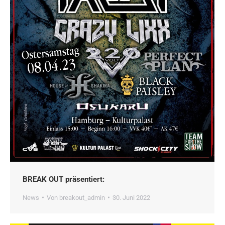
BREAK OUT präsentiert:
News
Von
breakout_admin
30. Juni 2022