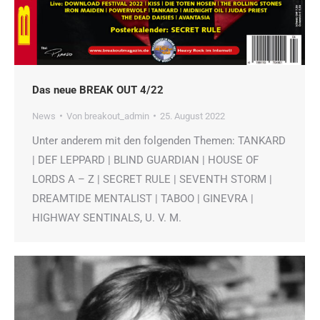
Das neue BREAK OUT 4/22
News
Von
breakout_admin
25. August 2022
Unter anderem mit den folgenden Themen: TANKARD
| DEF LEPPARD | BLIND GUARDIAN | HOUSE OF
LORDS A – Z | SECRET RULE | SEVENTH STORM |
DREAMTIDE MENTALIST | TABOO | GINEVRA |
HIGHWAY SENTINALS, U. V. M.