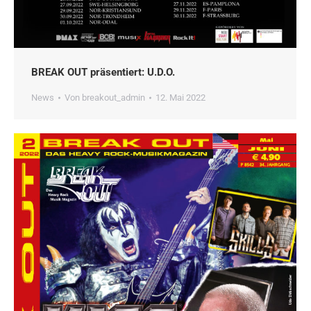
BREAK OUT präsentiert: U.D.O.
News
Von
breakout_admin
12. Mai 2022